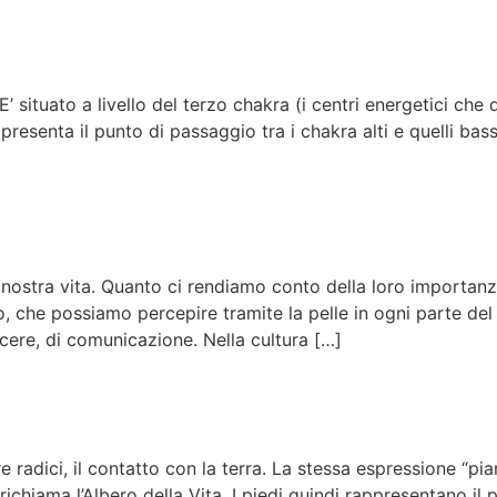
’ situato a livello del terzo chakra (i centri energetici ch
esenta il punto di passaggio tra i chakra alti e quelli bassi
a nostra vita. Quanto ci rendiamo conto della loro importan
o, che possiamo percepire tramite la pelle in ogni parte del 
cere, di comunicazione. Nella cultura […]
 radici, il contatto con la terra. La stessa espressione “pi
ichiama l’Albero della Vita. I piedi quindi rappresentano il 