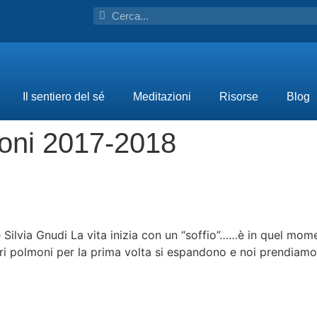
Il sentiero del sé
Meditazioni
Risorse
Blog
ioni 2017-2018
e Silvia Gnudi La vita inizia con un “soffio”……è in quel mom
ri polmoni per la prima volta si espandono e noi prendiamo 