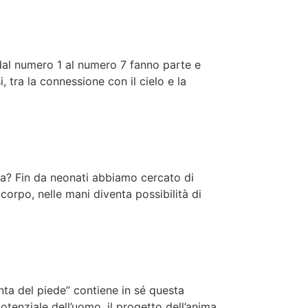
e dal numero 1 al numero 7 fanno parte e
, tra la connessione con il cielo e la
za? Fin da neonati abbiamo cercato di
corpo, nelle mani diventa possibilità di
anta del piede” contiene in sé questa
potenziale dell’uomo, il progetto dell’anima