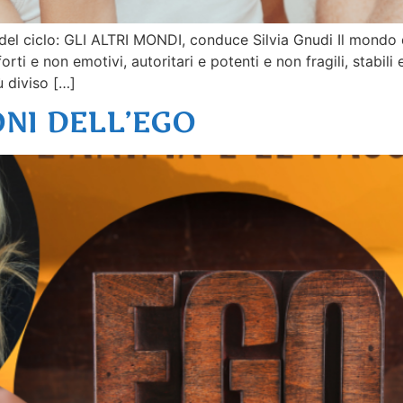
el ciclo: GLI ALTRI MONDI, conduce Silvia Gnudi Il mondo d
orti e non emotivi, autoritari e potenti e non fragili, stabili
ù diviso […]
ONI DELL’EGO