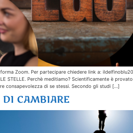
attaforma Zoom. Per partecipare chiedere link a: ildelfinob
TELLE. Perchè meditiamo? Scientificamente è provato ch
e consapevolezza di se stessi. Secondo gli studi […]
A DI CAMBIARE