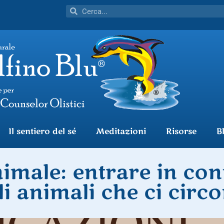
Il sentiero del sé
Meditazioni
Risorse
B
male: entrare in co
i animali che ci circ