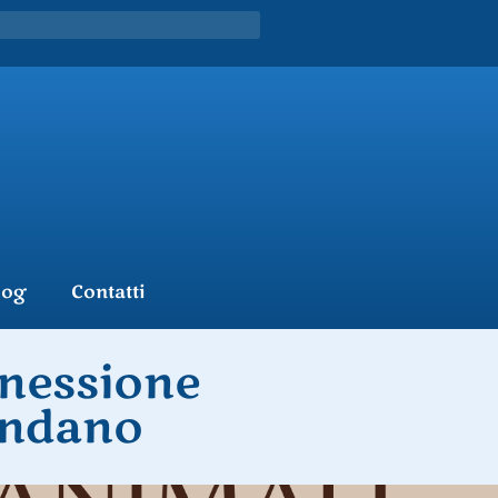
log
Contatti
nnessione
ondano