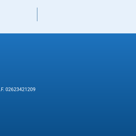
 C.F. 02623421209