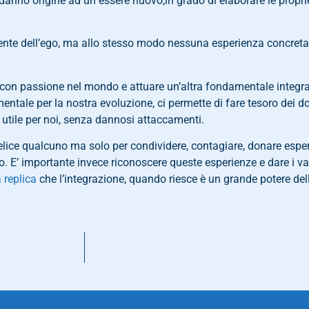
 danno origine ad un essere nuovo,in grado di elaborare le proprie
ente dell’ego, ma allo stesso modo nessuna esperienza concreta 
 con passione nel mondo e attuare un’altra fondamentale integraz
entale per la nostra evoluzione, ci permette di fare tesoro dei doni
è utile per noi, senza dannosi attaccamenti.
elice qualcuno ma solo per condividere, contagiare, donare esperi
o. E’ importante invece riconoscere queste esperienze e dare i 
replica
che l’integrazione, quando riesce è un grande potere de