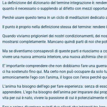
La definizione del dizionario del termine integrazione è: rende
quanto è necessario o supplendo al difetto con mezzi opportun
Perchè usare questo tema in un ciclo di meditazioni dedicato a
Il punto è proprio nella definizione stessa del termine: rendere i
Quando viviamo prigionieri dei nostri condizionamenti, dei nost
mostrarsi completamente. Mancano quindi parti di noi che potr
Ma se diventiamo consapevoli di queste parti e riusciamo a co
vivere una nuova armonia interiore, una nuova alchimia che ci 
E’ importante comprendere che non dobbiamo fare una guerra al 
ci ha sostenuto fino qui. Ma certo non può occupare da solo tu
armonicamente l’ego con l’anima, il logos con l’eros perchè que
L’anima ha bisogno dell’ego per fare esperienza: senza di ess
apprendere. L’ego ha bisogno dell’anima per imparare dai propri
vita per cui è nato, vivere la passione di cui è potenzialmente r