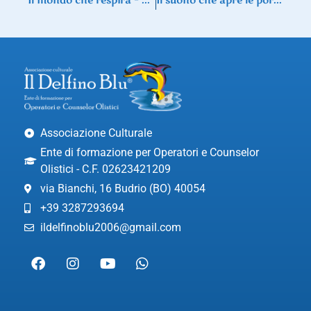
Il mondo che respira – Meditazione con i suoni della Terra
Il suono che apre le porte – Meditazione con strumenti sacri
Associazione Culturale
Ente di formazione per Operatori e Counselor
Olistici - C.F. 02623421209
via Bianchi, 16 Budrio (BO) 40054
+39 3287293694
ildelfinoblu2006@gmail.com