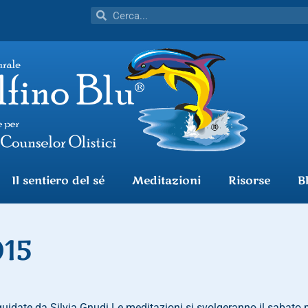
Il sentiero del sé
Meditazioni
Risorse
B
015
guidate da Silvia Gnudi.Le meditazioni si svolgeranno il sabato m