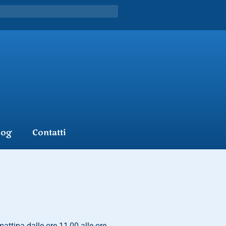
log
Contatti
attina dalle ore 11,00 alle ore